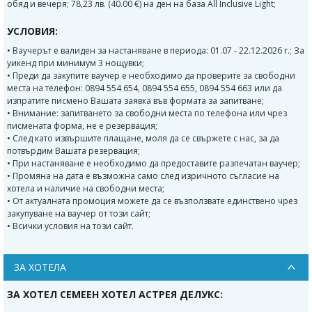
обяд и вечеря; 78,23 лв. (40.00 €) на ден на база All Inclusive Light;
УСЛОВИЯ:
• Ваучерът е валиден за настаняване в периода: 01.07 - 22.12.2026 г.; За
уикенд при минимум 3 нощувки;
• Преди да закупите ваучер е необходимо да проверите за свободни
места на телефон: 0894 554 654, 0894 554 655, 0894 554 663 или да
изпратите писмено Вашата заявка във формата за запитване;
• Внимание: запитването за свободни места по телефона или чрез
писмената форма, не е резервация;
• След като извършите плащане, моля да се свържете с нас, за да
потвърдим Вашата резервация;
• При настаняване е необходимо да предоставите разпечатан ваучер;
• Промяна на дата е възможна само след изричното съгласие на
хотела и наличие на свободни места;
• От актуалната промоция можете да се възползвате единствено чрез
закупуване на ваучер от този сайт;
• Всички условия на този сайт.
ЗА ХОТЕЛА
ЗА ХОТЕЛ СЕМЕЕН ХОТЕЛ АСТРЕЯ ДЕЛУКС: