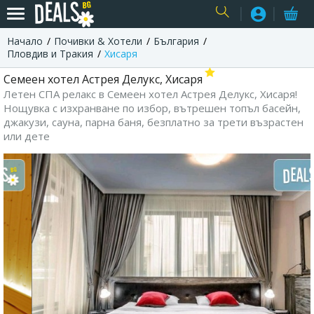
Начало
Почивки & Хотели
България
USER
Пловдив и Тракия
Хисаря
Семеен хотел Астрея Делукс, Хисаря
Летен СПА релакс в Семеен хотел Астрея Делукс, Хисаря!
Нощувка с изхранване по избор, вътрешен топъл басейн,
джакузи, сауна, парна баня, безплатно за трети възрастен
или дете