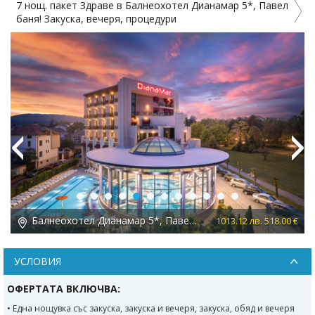
7 нощ. пакет Здраве в Балнеохотел Дианамар 5*, Павел
баня! Закуска, вечеря, процедури
Previous
Next
Балнеохотел Дианамар 5*, Павел баня
 €
1013.12 лв. 518.00 €
УСЛОВИЯ
ОФЕРТАТА ВКЛЮЧВА:
• Една нощувка със закуска, закуска и вечеря, закуска, обяд и вечеря