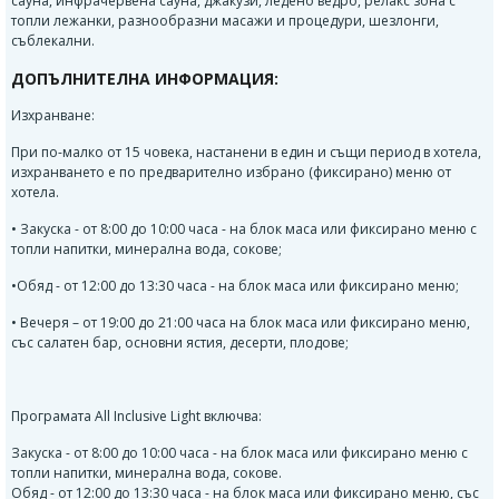
сауна, инфрачервена сауна, джакузи, ледено ведро, релакс зона с
топли лежанки, разнообразни масажи и процедури, шезлонги,
съблекални.
ДОПЪЛНИТЕЛНА ИНФОРМАЦИЯ:
Изхранване:
При по-малко от 15 човека, настанени в един и същи период в хотела,
изхранването е по предварително избрано (фиксирано) меню от
хотела.
• Закуска - от 8:00 до 10:00 часа - на блок маса или фиксирано меню с
топли напитки, минерална вода, сокове;
•Обяд - от 12:00 до 13:30 часа - на блок маса или фиксирано меню;
• Вечеря – от 19:00 до 21:00 часа на блок маса или фиксирано меню,
със салатен бар, основни ястия, десерти, плодове;
Програмата All Inclusive Light включва:
Закуска - от 8:00 до 10:00 часа - на блок маса или фиксирано меню с
топли напитки, минерална вода, сокове.
Обяд - от 12:00 до 13:30 часа - на блок маса или фиксирано меню, със