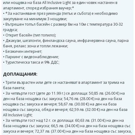
или нощувка на база All Inclusive Light за един човек настанен в
апартамент, според избрания ваучер;*
• *За настаняване през уикенда (петък и събота) е необходимо
закупуване на минимум 3 нощувки;
• Вътрешен топъл басейн с размер 8м на 10м с температура 30-32
градуса;
• Открит басейн (тип топило);
• Джакузи, шезлонги, финландска сауна, инфрачервена сауна, парна
баня, релакс зона и топли лежанки;
• Безжичен интернет;
• Паркинг с видеонаблюдение;
• Туристическа такса и 9% ДДС;
ДОПЛАЩАНИЯ:
• Трети възрастен или дете се настаняват в апартамент за трима на
база пакета;
• За четвърти гост (дете до 11.99 г.) се доплаща: 50,85 лв. (26.00 €) на
ден на база нощувка със закуска; 54,76 лв. (28.00 €) на ден на база
нощувка със закуска и вечеря; 58,67 лв. (30.00 €) на ден на база
нощувка със закуска, обяд и вечеря; 62,59 лв. (32.00 €) на ден на база
All Inclusive Light;
• За четвърти гост над 12 г. се доплаща: 60,63 лв. (31.00 €) на ден на
база нощувка със закуска; 66,5 лв. (34.00 €) на ден на база нощувка със
закуска и вечеря; 72,37 лв. (37.00 €) на ден на база нощувка със закуска,