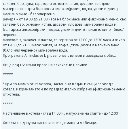
салатен бар, супа, таратор и основни ястия, десерти, плодове,
минерална вода и български алкохол(ракия, водка, уиски и джин),
наливно вино - бяло/червено.
Вечеря – от 19:00 до 21:00 часа на блок маса или фиксирано меню, със
салатен бар, основни ястия, десерти, плодове, минерална вода и
български алкохол(ракия, водка, уиски и джин), наливно вино - бяло/
червено.
Алкохолът, включен в пакета, се сервира от 12:00 до 13:30 часа и вечер
от 19:00 до 21:00 часа: ракия, БГ водка, джин ,уиски и наливно вино
(бяло или червено), минерална вода.
Програмата All Inclusive Light започва с вечеря и завършва с обяд.
Лица под 18г нямат право на алкохолни напитки.
*****
*При по-малко от 15 човека, настанени в един и същи период в
хотела, изхранването е по предварително избрано (фиксирано) меню
от хотела.
*****
Настаняване в хотела - след 14:00 ч., напускане на стаите - до 12:00 ч.
Хотелът не допуска настаняване с домашни любимци.