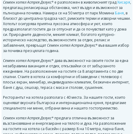
Семеен хотел Астрея
Делукс*
е разположен в живописният град
Хисаря
,
предлагащ релаксираща обстановка, чист въздух и възможност за
пълноценна почивка. Намира се на 50 метра от парк Момина
Баня
, в
близост до централна градска част, римските терми и изворни чешми.
Хотелът осигурява приятна луксозна атмосфера и уют, които
предразполагат гостите да се отпуснат и да се почувстват като у дома
си. Природните дадености, мекият климат, богатото културно-
историческо наследство, възможностите за отдих, релакс и
забавления, превръщат
Семеен хотел Астрея Делукс*
във вашия избор
за почивка през цялата година.
Семеен хотел Астрея Делукс*
дава възможност на своите гости за една
незабравима ваканция и отдих, откъсвайки се от забързаното
ежедневие. На разположение на гостите са 8 апартамента с по две
спални. Стаите в хотела са комфортни и обзаведени с телевизор с
плосък екран, минибар, индивидуален климатик, безжичен интернет,
баня с душ, сешоар, тераса с маса и столове, сушилник.
Ресторантът на хотела разполага с 40 места. За нашите гости, които
оценяват вкусната българска и интернационална кухня, предлагаме
специалното ни меню, отбрани вина и нашето гостоприемство.
Семеен хотел Астрея Делукс*
предлага отлична възможност за
възстановяване и енергезиране на тялото и духа. На разположение
на гостите на хотела са басейн с размер 8 на 10 метра, парна баня,