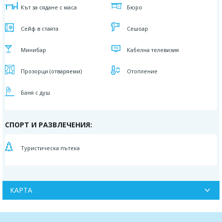
Кът за сядане с маса
Бюро
Сейф в стаята
Сешоар
Минибар
Кабелна телевизия
Прозорци (отваряеми)
Отопление
Баня с душ
СПОРТ И РАЗВЛЕЧЕНИЯ:
Туристическа пътека
КАРТА