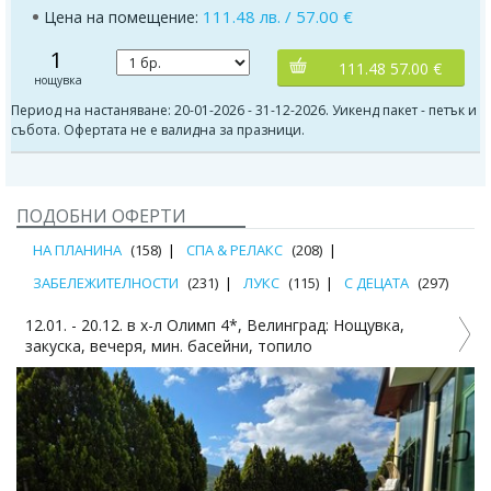
111.48 лв. / 57.00 €
Цена на помещение:
1
111.48 57.00 €
нощувка
Период на настаняване: 20-01-2026 - 31-12-2026. Уикенд пакет - петък и
събота. Офертата не е валидна за празници.
ПОДОБНИ ОФЕРТИ
НА ПЛАНИНА
(158)
СПА & РЕЛАКС
(208)
ЗАБЕЛЕЖИТЕЛНОСТИ
(231)
ЛУКС
(115)
С ДЕЦАТА
(297)
Плати 3, остани 4 нощ. в Макси Парк Хотел и Спа 5*,
Велинград! Закуски, вечери, басейни