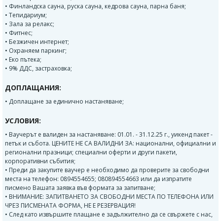
• Финландска сауна, руска сауна, кедрова сауна, парна баня;
• Тепидариум;
• Зала за релакс;
• Фитнес;
• Безжичен интернет;
• Охраняем паркинг;
• Еко пътека;
• 9% ДДС, застраховка;
ДОПЛАЩАНИЯ:
• Доплащане за единично настаняване;
УСЛОВИЯ:
• Ваучерът е валиден за настаняване: 01.01. - 31.12.25 г., уикенд пакет -
петък и събота. ЦЕНИТЕ НЕ СА ВАЛИДНИ ЗА: национални, официални и
регионални празници; специални оферти и други пакети,
корпоративни събития;
• Преди да закупите ваучер е необходимо да проверите за свободни
места на телефон: 0894554655; 080894554663 или да изпратите
писмено Вашата заявка във формата за запитване;
• ВНИМАНИЕ: ЗАПИТВАНЕТО ЗА СВОБОДНИ МЕСТА ПО ТЕЛЕФОНА ИЛИ
ЧРЕЗ ПИСМЕНАТА ФОРМА, НЕ Е РЕЗЕРВАЦИЯ!
• След като извършите плащане е задължително да се свържете с нас,