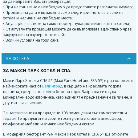
за да направите Вашата резервация;
• При настаняване е необходимо да предоставите разпечатан ваучер;
• Промяна на дата е възможна само след изричното съгласие на
хотела и наличие на свободни места;
• Анулация е възможна само според анулационният план на хотела;
• От актуалната промоция можете да се възползвате единствено чрез
закупуване на ваучер от този сайт;
• Всички условия на този сайт.
ЗА ХОТЕЛА
ЗА МАКСИ ПАРК ХОТЕЛ И СПА:
Макси Парк Хотел и СПА 5* (Maxi Park Hotel and SPA 5*) е разположен в
най-високата част от
Велинград
, в сърцето на красивата Родопа
планина, сред вечнозелени борови гори. Захранва се от два
минерални водоизточника, като единият е предназначен за пиене, а
другият - за лечение.
За настаняване са предвидени 108 помещения със самостоятелни
тераси. Те предлагат на своите гости уютна и стилна атмосфера,
комфортни мебели и всички необходими екстри.
В модерния ресторант към Макси Парк Хотел и СПА 5* ще откриете