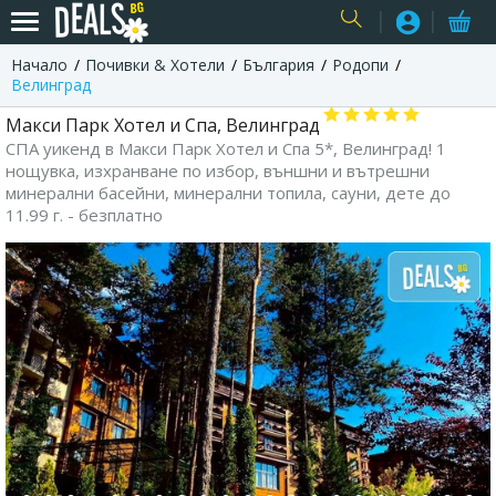
Начало
Почивки & Хотели
България
Родопи
USER
Велинград
Макси Парк Хотел и Спа, Велинград
СПА уикенд в Макси Парк Хотел и Спа 5*, Велинград! 1
нощувка, изхранване по избор, външни и вътрешни
минерални басейни, минерални топила, сауни, дете до
11.99 г. - безплатно