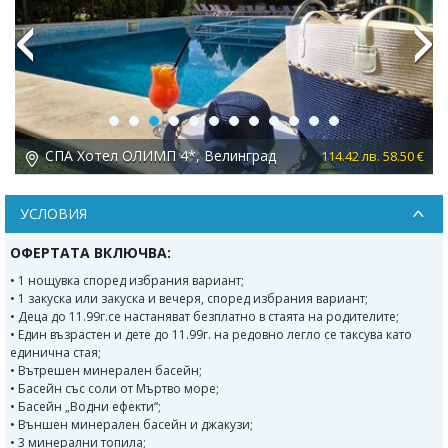
Previous
Next
Макси Парк Хотел и Спа 5*, Велинград
 €
187.76 лв. 96.00 €
УСЛОВИЯ
ОФЕРТАТА ВКЛЮЧВА:
• 1 нощувка според избрания вариант;
• 1 закуска или закуска и вечеря, според избрания вариант;
• Деца до 11.99г.се настаняват безплатно в стаята на родителите;
• Един възрастен и дете до 11.99г. на редовно легло се таксува като
единична стая;
• Вътрешен минерален басейн;
• Басейн със соли от Мъртво море;
• Басейн „Водни ефекти“;
• Външен минерален басейн и джакузи;
• 3 минерални топила;