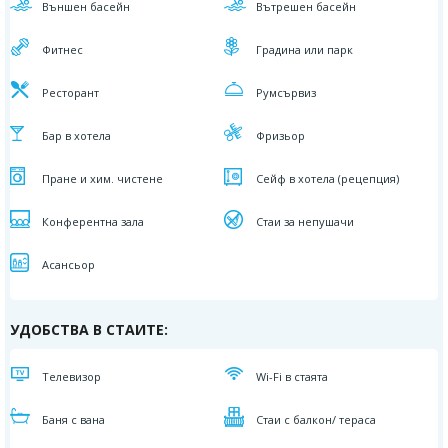
Външен басейн
Вътрешен басейн
Фитнес
Градина или парк
Ресторант
Румсървиз
Бар в хотела
Фризьор
Пране и хим. чистене
Сейф в хотела (рецепция)
Конферентна зала
Стаи за непушачи
Асансьор
УДОБСТВА В СТАИТЕ:
Телевизор
Wi-Fi в стаята
Баня с вана
Стаи с балкон/ тераса