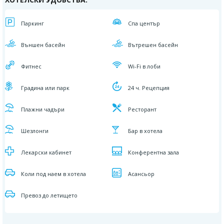
Паркинг
Спа център
Външен басейн
Вътрешен басейн
Фитнес
Wi-Fi в лоби
Градина или парк
24 ч. Рецепция
Плажни чадъри
Ресторант
Шезлонги
Бар в хотела
Лекарски кабинет
Конферентна зала
Коли под наем в хотела
Асансьор
Превоз до летището