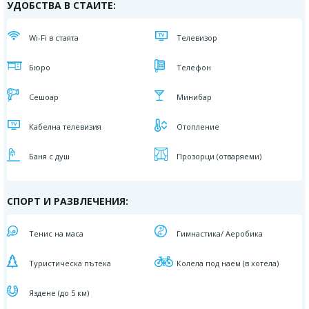
УДОБСТВА В СТАИТЕ:
Wi-Fi в стаята
Телевизор
Бюро
Телефон
Сешоар
Минибар
Кабелна телевизия
Отопление
Баня с душ
Прозорци (отваряеми)
СПОРТ И РАЗВЛЕЧЕНИЯ:
Тенис на маса
Гимнастика/ Аеробика
Туристическа пътека
Колела под наем (в хотела)
Яздене (до 5 км)