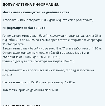
ДОПЪЛНИТЕЛНА ИНФОРМАЦИЯ:
Максимален капацитет на двойната стая:
3 възрастни или 2 възрастни и 2 деца (едното спи с родителите)
Информация за басейните
:
Голям закрит минерален басейн с джакузи и топилки - дължина 25 м.
и дълбочина от 1.40 м. до 1.90 м./ през лятото е открит/ с температура
31- 34° градуса;
Закрит минерален басейн - с размер 8 м./ 7 м. и дълбочина от 1.20 м.;
Открит целогодишен минерален басейн с размер 8 м./4 м. и
дълбочина от 1.00 м. до 1.20 м. 36- 38° C;
Външно джакузи с температура на водата 38-40° C.
Изхранването е на блок маса или сет меню, според заетостта на
хотела.
Настаняването е от 15:00 ч., напускането до 12:00 ч.
Хотелът не приема домашни любимци
.
ХОТЕЛСКИ УДОБСТВА: