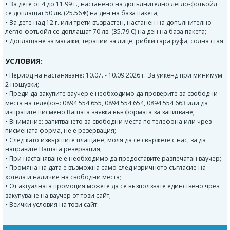
• За дете от 4 до 11.99 г., настанено на допълнително легло-фотьойл
се доплащат 50 лв. (25.56 €) на ден на база пакета;
• За дете над 12 г. или трети възрастен, настанен на допълнително
легло-фотьойл се доплащат 70 лв. (35.79 €) на ден на база пакета;
• Доплащане за масажи, терапии за лице, рибки гара руфа, солна стая.
УСЛОВИЯ:
• Период на настаняване: 10.07. - 10.09.2026 г. За уикенд при минимум
2 нощувки;
• Преди да закупите ваучер е необходимо да проверите за свободни
места на телефон: 0894 554 655, 0894 554 654, 0894 554 663 или да
изпратите писмено Вашата заявка във формата за запитване;
• Внимание: запитването за свободни места по телефона или чрез
писмената форма, не е резервация;
• След като извършите плащане, моля да се свържете с нас, за да
направите Вашата резервация;
• При настаняване е необходимо да предоставите разпечатан ваучер;
• Промяна на дата е възможна само след изричното съгласие на
хотела и наличие на свободни места;
• От актуалната промоция можете да се възползвате единствено чрез
закупуване на ваучер от този сайт;
• Всички условия на този сайт.