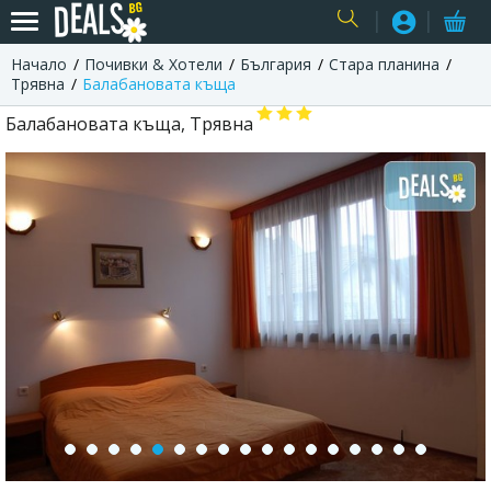
Начало
Почивки & Хотели
България
Стара планина
USER
Трявна
Балабановата къща
Балабановата къща, Трявна