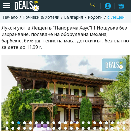
Начало
Почивки & Хотели
България
Родопи
с. Лещен
USER
Лукс и уют в Лещен в "Панорама Хаус"! 1 Нощувка без
изхранване, ползване на оборудвана механа,
барбекю, билярд, тенис на маса, детски кът, безплатно
за дете до 11.99 г.