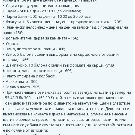
уикенд и 15€ на ден в дните от неделя до четвъртък;
• Услуги срещу допълнително заплащане:
• Сауна – 50€ на ден - от 10:00 до 20:00часа;
• Парна баня – 50€ на ден - от 10:00 до 20:00часа;
• Джакузи за 6 човека - цена на ден, с предварителна заявка - 70€;
• Планински велосипед – цена на ден на велосипед, с предварителна
заявка 15€;
• Допълнителни дърва за камината – 15€;
• Украса:
• Вино, листа от рози, свещи - 30€;
• Вино, 5 балона с хелий във формата на сърце, листа от рози и
шоколад - 45€;
• Шампанско, 10 балона с хелий във формата на сърце, кутия
бонбони, листа от рози и свещи - 60€;
• Плато от сирена и колбаси:
• Малко плато - 30€;
• Голямо плато - 50€;
• При настаняване се изисква депозит за евентуални щети в размер на
153.42 EUR/ 300 лв. (153.39 €), който се възстановява при напускане.
Този депозит гарантира покриването на евентуални щети в следствие
неспазване на условията и правилата в къщата за гости. Депозитът се
възстановява на клиента в деня на напускане. В случай на нанесени
щети по време на престоя, депозитът се възстановява частично или
към него се добавя и сумата за нанесените щети, когато стойността им
е по-голяма от депозита;