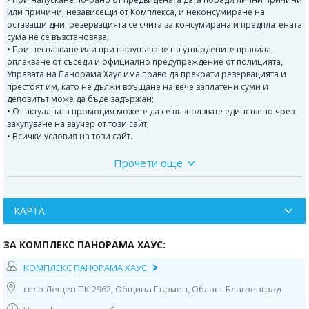
или причини, независещи от Комплекса, и неконсумиране на
оставащи дни, резервацията се счита за консумирана и предплатената
сума не се възстановява;
• При неспазване или при нарушаване на утвърдените правила,
оплакване от съседи и официално предупреждение от полицията,
Управата на Панорама Хаус има право да прекрати резервацията и
престоят им, като не дължи връщане на вече заплатени суми и
депозитът може да бъде задържан;
• От актуалната промоция можете да се възползвате единствено чрез
закупуване на ваучер от този сайт;
• Всички условия на този сайт.
Прочети още
ДЕПОЗИТ
При настаняване в къщите за гости се изисква възстановяем депозит в
размер на 100.00 лв или 300 лв за Панорама Хаус,
предоставен в брой от клиента (представител на групата, извършил
КАРТА
резервацията). Този депозит гарантира покриването на евентуални
щети, вкл. силно замърсени помещения, счупени прибори и техника,
ЗА КОМПЛЕКС ПАНОРАМА ХАУС:
следи от пушене по стаите, освобождаване след посочения час, следи
от домашни любимци (косми по мебелите или следи от урина) при
КОМПЛЕКС ПАНОРАМА ХАУС
ползването на вилите, механите, кухните, двора, в следствие
неспазване на условията и правилата в къщите за гости.
село Лещен ПК 2962, Община Гърмен, Област Благоевград
• Депозитът се възстановява на клиента в деня на напускане. В случай