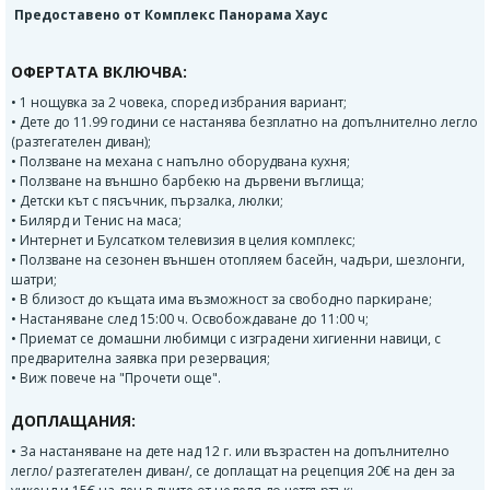
Предоставено от Комплекс Панорама Хаус
ОФЕРТАТА ВКЛЮЧВА:
• 1 нощувка за 2 човека, според избрания вариант;
• Дете до 11.99 години се настанява безплатно на допълнително легло
(разтегателен диван);
• Ползване на механа с напълно оборудвана кухня;
• Ползване на външно барбекю на дървени въглища;
• Детски кът с пясъчник, пързалка, люлки;
• Билярд и Тенис на маса;
• Интернет и Булсатком телевизия в целия комплекс;
• Ползване на сезонен външен отопляем басейн, чадъри, шезлонги,
шатри;
• В близост до къщата има възможност за свободно паркиране;
• Настаняване след 15:00 ч. Освобождаване до 11:00 ч;
• Приемат се домашни любимци с изградени хигиенни навици, с
предварителна заявка при резервация;
• Виж повече на "Прочети още".
ДОПЛАЩАНИЯ:
• За настаняване на дете над 12 г. или възрастен на допълнително
легло/ разтегателен диван/, се доплащат на рецепция 20€ на ден за