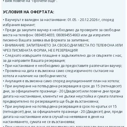
• Виж повече на "Прочети още".
УСЛОВИЯ НА ОФЕРТАТА:
• Ваучерът е валиден за настаняване: 01.05. - 20.12.2026 г, според
избрания вариант;
• Преди да закупите ваучер е необходимо да проверите за свободни
места на телефон: 0894554655; 080894554663 или да изпратите
писмено Вашата заявка във формата за запитване;
• ВНИМАНИЕ: ЗАПИТВАНЕТО ЗА СВОБОДНИ МЕСТА ПО ТЕЛЕФОНА ИЛИ
ЧРЕЗ ПИСМЕНАТА ФОРМА, НЕ Е РЕЗЕРВАЦИЯ!
• След като извършите плащане е задължително да се свържете с нас,
за да направите Вашата резервация;
• При настаняване е необходимо да предоставите разпечатан ваучер;
• Промяна на дата е възможна само след изричното съгласие на
хотела и наличие на свободни места;
• Анулация е възможна само според анулационният план на хотела;
• При анулиране на потвърдена резервация в срок до 15 (петнадесет)
дни, за официалните празници - 20 (Двадесет) или повече дни преди
датата на настаняване, клиентът не дължи неустойка и сумата платена
предварително по резервацията ще бъде възстановена;
• При анулиране на потвърдена резервация в срок по-кратък от 15
(петнадесет) дни, за официалните празници - 20 (Двадесет) дни, преди
датата на настаняване или в случай на неявяване в деня на
настаняването, сумата не се възстановява;
• При напускане по-рано от предвидената дата поради лични причини