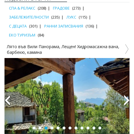
СПА & РЕЛАКС
(208)
ГРАДОВЕ
(273)
ЗАБЕЛЕЖИТЕЛНОСТИ
(235)
ЛУКС
(115)
С ДЕЦАТА
(301)
РАННИ ЗАПИСВАНИЯ
(136)
ЕКО ТУРИЗЪМ
(84)
Лято във Вили Панорама, Лещен! Хидромасажна вана,
барбекю, камина
Previous
Next