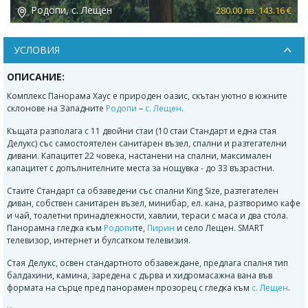
Родопи, с. Лещен
 €
280.00 лв. 143.16 €
УСЛОВИЯ
ОПИСАНИЕ:
Комплекс Панорама Хаус е природен оазис, скътан уютно в южните
склонове на Западните
Родопи
–
с. Лещен
.
Къщата разполага с 11 двойни стаи (10 стаи Стандарт и една стая
Делукс) със самостоятелен санитарен възел, спални и разтегателни
дивани. Капацитет 22 човека, настанени на спални, максимален
капацитет с допълнителните места за нощувка - до 33 възрастни.
Стаите Стандарт са обзаведени със спални King Size, разтегателен
диван, собствен санитарен възел, минибар, ел. кана, разтворимо кафе
и чай, тоалетни принадлежности, хавлии, тераси с маса и два стола.
Панорамна гледка към
Родопи
те,
Пирин
и село Лещен. SMART
телевизор, интернет и булсатком телевизия.
Стая Делукс, освен стандартното обзавеждане, предлага спалня тип
балдахини, камина, заредена с дърва и хидромасажна вана във
формата на сърце пред панорамен прозорец с гледка към
с. Лещен
.