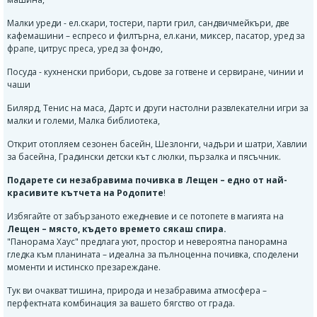
Малки уреди - eл.скари, тостери, парти грил, сандвичмейкъри, две
кафемашини – еспресо и филтърна, ел.кани, миксер, пасатор, уред за
фрапе, цитрус преса, уред за фондю,
Посуда - кухненски прибори, съдове за готвене и сервиране, чинии и
чаши
Билярд, Тенис на маса, Дартс и други настолни развлекателни игри за
малки и големи, Малка библиотека,
Открит отопляем сезонен басейн, Шезлонги, чадъри и шатри, Хавлии
за басейна, Градински детски кът с люлки, пързалка и пясъчник.
Подарете си незабравима почивка в Лещен – едно от най-
красивите кътчета на Родопите
!
Избягайте от забързаното ежедневие и се потопете в магията на
Лещен – място, където времето сякаш спира.
"Панорама Хаус" предлага уют, простор и невероятна панорамна
гледка към планината – идеална за пълноценна почивка, споделени
моменти и истинско презареждане.
Тук ви очакват тишина, природа и незабравима атмосфера –
перфектната комбинация за вашето бягство от града.