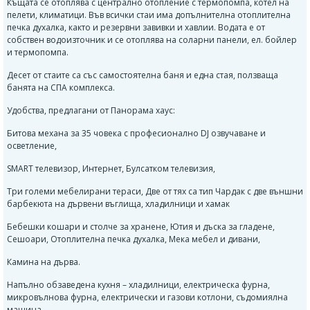
Къщата се отоплява с централно отопление с термопомпа, котел на
пелети, климатици. Във всички стаи има допълнителна отоплителна
печка духалка, както и резервни завивки и хавлии. Водата е от
собствен водоизточник и се отоплява на соларни панели, ел. бойлер
и термопомпа.
Десет от стаите са със самостоятелна баня и една стая, ползваща
банята на СПА комплекса.
Удобства, предлагани от Панорама хаус:
Битова механа за 35 човека с професионално DJ озвучаване и
осветление,
SMART телевизор, Интернет, Булсатком телевизия,
Три големи мебелирани тераси, Две от тях са тип Чардак с две външни
барбекюта на дървени въглища, хладилници и хамак
Бебешки кошари и столче за хранене, Ютия и дъска за гладене,
Сешоари, Отоплителна печка духалка, Мека мебел и дивани,
Камина на дърва.
Напълно обзаведена кухня – хладилници, електрическа фурна,
микровълнова фурна, електрически и газови котлони, съдомиялна
машина,