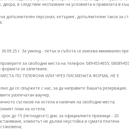
е, двора, в следствие неспазване на условията и правилата в къ
на допълнителен персонал, кетъринг, допълнителни такси за ст
а;
 30.09.25 г. За уикенд - петък и събота се изисква минимален пр
 проверите за свободни места на телефон: 0894554655; 0808945
 формата за запитване;
МЕСТА ПО ТЕЛЕФОНА ИЛИ ЧРЕЗ ПИСМЕНАТА ФОРМА, НЕ Е
но да се свържете с нас, за да направите Вашата резервация;
вите разпечатан ваучер;
ичното съгласие на хотела и наличие на свободни места;
нният план на хотела;
срок до 15 (петнадесет) дни, за официалните празници - 20
настаняване, клиентът не дължи неустойка и сумата платена
становена;