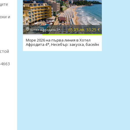
щите
оки и
65.03 лв. 33.25 €
Хотел Афродита 3*, Несебър
Море 2026 на първа линия в Хотел
Афродита 4*, Несебър: закуска, басейн
естой
54663