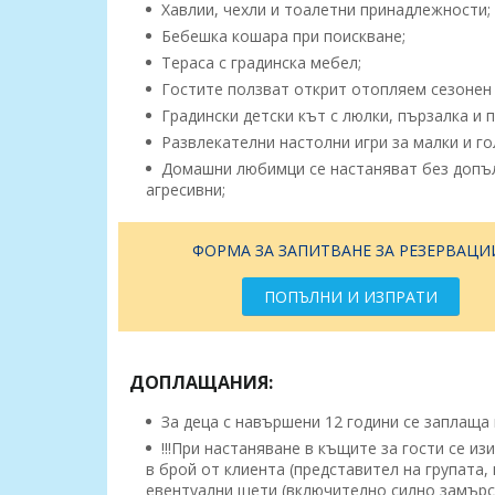
Хавлии, чехли и тоалетни принадлежности;
Бебешка кошара при поискване;
Тераса с градинска мебел;
Гостите ползват открит отопляем сезонен 
Градински детски кът с люлки, пързалка и 
Развлекателни настолни игри за малки и го
Домашни любимци се настаняват без допълн
агресивни;
ФОРМА ЗА ЗАПИТВАНЕ ЗА РЕЗЕРВАЦИ
ПОПЪЛНИ И ИЗПРАТИ
ДОПЛАЩАНИЯ:
За деца с навършени 12 години се заплаща ка
!!!При настаняване в къщите за гости се из
в брой от клиента (представител на групата
евентуални щети (включително силно замърс