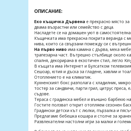
ОПИСАНИЕ:
Еко къщичка Дървена
е прекрасно място за
двама възрастни или семейство с деца.
Насладете се на домашен уют в самостоятелна
Къщичката има прекрасна покрита веранда с мек
нива, които са свързани помежду си с вътреш
На първо ниво
има камина с дърва, мека мебе
трапезарна част. Вътрешно стълбище около к
спалня, декорирана в екзотичен стил, легло Kin
В къщата има Интернет и Булсатком телевизия
Сешоар, ютия и дъска за гладене, хавлии и тоа
Отоплението е на климатик.
Кухненският бокс разполага с хладилник, микро
тостер за сандвичи, парти грил, цитрус преса, 
съдове.
Тераса с градинска мебел и външно барбекю н
Гостите ползват открит отопляем сезонен басе
Градински детски кът с люлки, пързалка и пясъ
Предлагаме бебешка кошара и столче за хранен
Развлекателни настолни игри за малки и голем