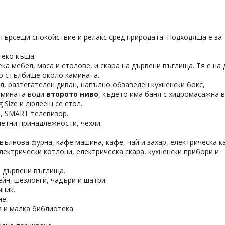
 търсещи спокойствие и релакс сред природата. Подходяща е за
 еко къща.
а мебел, маса и столове, и скара на дървени въглища. Тя е на 
но стълбище около камината.
л, разтегателен диван, напълно обзаведен кухненски бокс,
амината води
второто ниво
, където има баня с хидромасажна в
g Size и люлеещ се стол.
, SMART телевизор.
летни принадлежности, чехли.
вълнова фурна, кафе машина, кафе, чай и захар, електрическа к
електрически котлони, електрическа скара, кухненски прибори и
а дървени въглища.
йн, шезлонги, чадъри и шатри.
чник.
е.
и и малка библиотека.