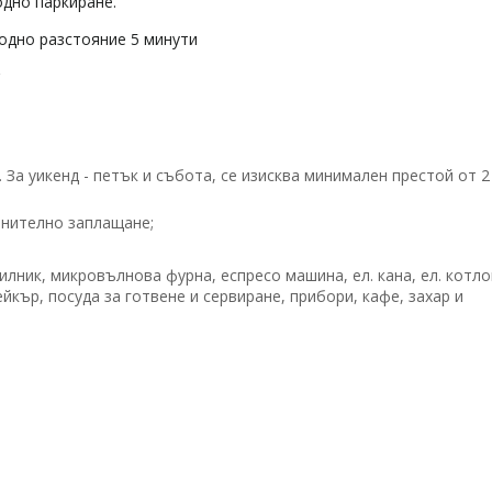
дно паркиране.
одно разстояние 5 минути
с
За уикенд - петък и събота, се изисква минимален престой от 2
лнително заплащане;
илник, микровълнова фурна, еспресо машина, ел. кана, ел. котло
ейкър, посуда за готвене и сервиране, прибори, кафе, захар и