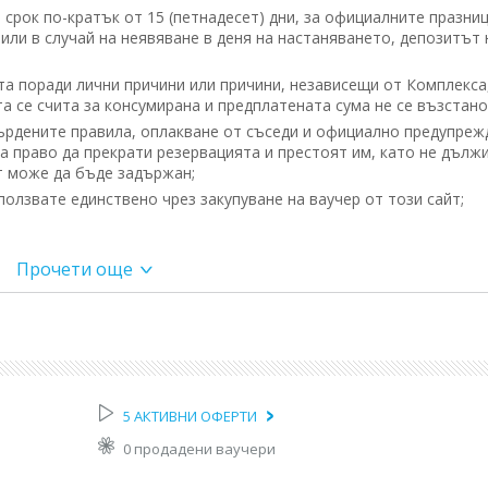
срок по-кратък от 15 (петнадесет) дни, за официалните празниц
 или в случай на неявяване в деня на настаняването, депозитът 
та поради лични причини или причини, независещи от Комплекса
а се счита за консумирана и предплатената сума не се възстано
ърдените правила, оплакване от съседи и официално предупреж
а право да прекрати резервацията и престоят им, като не дълж
т може да бъде задържан;
олзвате единствено чрез закупуване на ваучер от този сайт;
Прочети още
възстановяем депозит в размер на 100.00 лв или 300 лв за Пано
на групата, извършил резервацията). Този депозит гарантира
амърсени помещения, счупени прибори и техника, следи от пушен
еди от домашни любимци (косми по мебелите или следи от урина
а, в следствие неспазване на условията и правилата в къщите за
5 АКТИВНИ ОФЕРТИ
 на напускане. В случай на нанесени щети по време на престоя,
0 продадени ваучери
его се добавя и сумата за нанесените щети, когато стойността 