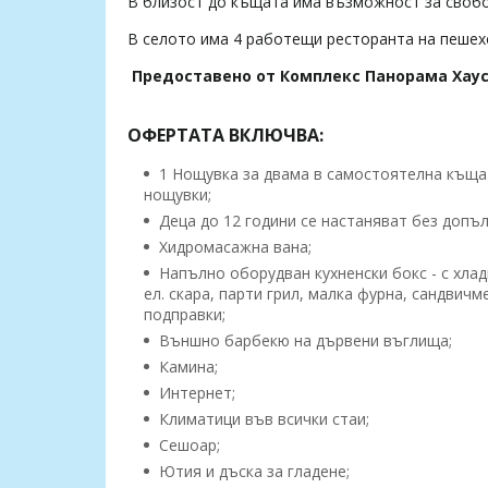
В близост до къщата има възможност за свобо
В селото има 4 работещи ресторанта на пешех
Предоставено от Комплекс Панорама Хау
ОФЕРТАТА ВКЛЮЧВА:
1 Нощувка за двама в самостоятелна къща. 
нощувки;
Деца до 12 години се настаняват без допъ
Хидромасажна вана;
Напълно оборудван кухненски бокс - с хлад
ел. скара, парти грил, малка фурна, сандвичм
подправки;
Външно барбекю на дървени въглища;
Камина;
Интернет;
Климатици във всички стаи;
Сешоар;
Ютия и дъска за гладене;