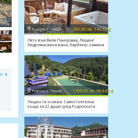
280.00 лв. 143.16 €
Родопи, с. Лещен
Лято във Вили Панорама, Лещен!
Хидромасажна вана, барбекю, камина
ИЯ
1300.00 лв. 664.68 €
Родопи, с. Лещен
Лещен те очаква: Самостоятелна
къща за 22 души сред Родопската
магия