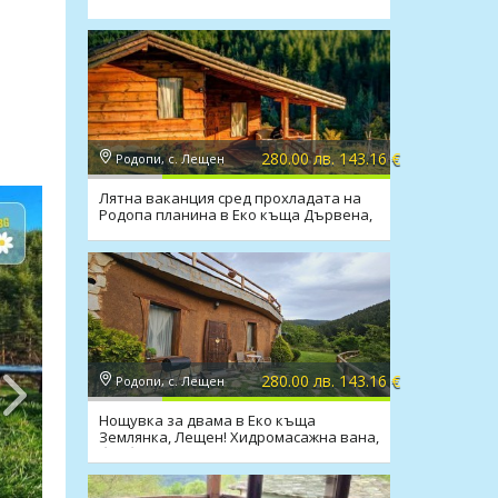
280.00 лв. 143.16 €
Родопи, с. Лещен
Лятна ваканция сред прохладата на
Родопа планина в Еко къща Дървена,
с.Лещен!
280.00 лв. 143.16 €
Родопи, с. Лещен
Нощувка за двама в Еко къща
Землянка, Лещен! Хидромасажна вана,
барбекю, камина