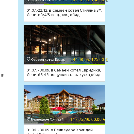
01.07.-22.12. в Семеен хотел Стиляна 3*,
Девин: 3/4/5 нощ.,зак., обяд,
вечеря,басейн,сауна
244.48 лв. 125.00 €
Семеен хотел Евридика 3*, Девин
01.07. - 30.09. в Семеен хотел Евридика,
Девин! 3,4,5 нощувки със закуска,обяд
ни,
и вечеря
117.35 лв. 60.00 €
Белведере Холидей Клуб 4*, Банско
01.06. - 30.09. в Белведере Холидей