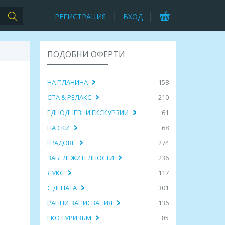
РЕГИСТРАЦИЯ
ВХОД
ПОДОБНИ ОФЕРТИ
НА ПЛАНИНА
158
СПА & РЕЛАКС
210
ЕДНОДНЕВНИ ЕКСКУРЗИИ
61
НА СКИ
68
ГРАДОВЕ
274
ЗАБЕЛЕЖИТЕЛНОСТИ
236
ЛУКС
117
,
С ДЕЦАТА
301
ли Панорама, Лещен!
Лещен те очаква: Самостоятелна къ
РАННИ ЗАПИСВАНИЯ
136
на вана, барбекю, камина
за 22 души сред Родопската магия
ЕКО ТУРИЗЪМ
85
 143.16€
1300.00лв. / 664.68€
ПРЕГЛЕД
ПРЕГЛЕД