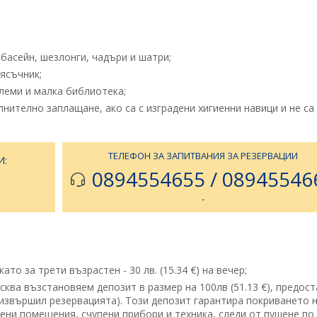
басейн, шезлонги, чадъри и шатри;
пясъчник;
леми и малка библиотека;
ително заплащане, ако са с изградени хигиенни навици и не са
ТЕЛЕФОН ЗА ЗАПИТВАНИЯ ЗА РЕЗЕРВАЦИИ
И:
0894554655 / 08945546
-
то за трети възрастен - 30 лв. (15.34 €) на вечер;
исква възстановяем депозит в размер на 100лв (51.13 €), предос
, извършил резервацията). Този депозит гарантира покриването 
ени помещения, счупени прибори и техника, следи от пушене по