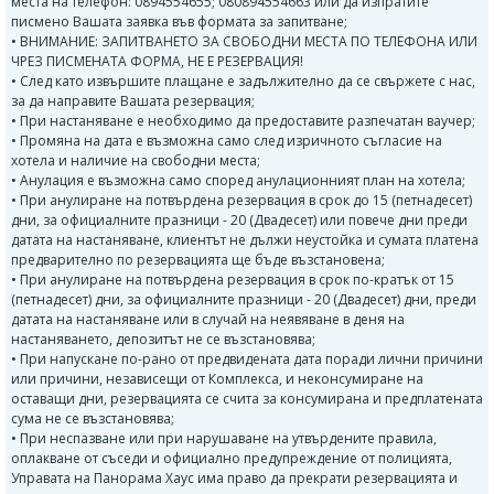
места на телефон: 0894554655; 080894554663 или да изпратите
писмено Вашата заявка във формата за запитване;
• ВНИМАНИЕ: ЗАПИТВАНЕТО ЗА СВОБОДНИ МЕСТА ПО ТЕЛЕФОНА ИЛИ
ЧРЕЗ ПИСМЕНАТА ФОРМА, НЕ Е РЕЗЕРВАЦИЯ!
• След като извършите плащане е задължително да се свържете с нас,
за да направите Вашата резервация;
• При настаняване е необходимо да предоставите разпечатан ваучер;
• Промяна на дата е възможна само след изричното съгласие на
хотела и наличие на свободни места;
• Анулация е възможна само според анулационният план на хотела;
• При анулиране на потвърдена резервация в срок до 15 (петнадесет)
дни, за официалните празници - 20 (Двадесет) или повече дни преди
датата на настаняване, клиентът не дължи неустойка и сумата платена
предварително по резервацията ще бъде възстановена;
• При анулиране на потвърдена резервация в срок по-кратък от 15
(петнадесет) дни, за официалните празници - 20 (Двадесет) дни, преди
датата на настаняване или в случай на неявяване в деня на
настаняването, депозитът не се възстановява;
• При напускане по-рано от предвидената дата поради лични причини
или причини, независещи от Комплекса, и неконсумиране на
оставащи дни, резервацията се счита за консумирана и предплатената
сума не се възстановява;
• При неспазване или при нарушаване на утвърдените правила,
оплакване от съседи и официално предупреждение от полицията,
Управата на Панорама Хаус има право да прекрати резервацията и