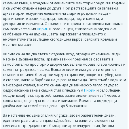
каменни къщи, изградени от лещенските майстори преди 200 години
и са уютно сгушени една до друга. При реставрацията са запазени
духът и архитектурните елементи на старите родопски къщи –
оригиналните врати, чардаци, прозорци, под и камина, и
декоративни елементи. От вилите се открива великолепна панорама
към величествения
Пирин
и село Лещен, с живописна гледка към
камбанарията на църква „Света Параскева” и площадчето с
емблематичната за Лещен стогодишна върба, Селската Кръчма и
местния магазин.
Вилите са на по два етажа с отделен вход, ограден от каменен зид и
масивна дървена порта. Преминавайки през нея се озовавате в
самостоятелно просторно дворче със зелена морава, стара лозница и
каменна градинска чешма. Всяка от вилите има уютен и огрян от
слънцето типичен български чардак с диванче, покрито с губер, маса
и столове, както и барбекю на дървени въглища. Вита стълба води към
мансардна спалня, в която се намира дизайнерско легло от дърво,
хидромасажна вана в същия стил с гледка към
Пирин
и село Лещен,
нощни шкафчета, гардероб, малък разтегателен диван за 1 човек и
холна маса, още една тоалетна и климатик. Вилите са подходящи
двойка или за семейство с деца – до 5 възрастни.
За настаняване: Една спалня King Size, двоен разтегателен диван,
единичен разтегателен диван.Дизайнът на вилите е еклектична
смесица от традиционния български архитектурен стил, битови