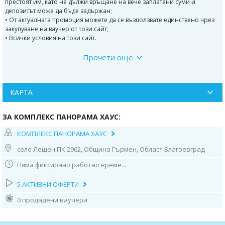
престоят им, като не дължи връщане на вече заплатени суми и
депозитът може да бъде задържан;
• От актуалната промоция можете да се възползвате единствено чрез
закупуване на ваучер от този сайт;
• Всички условия на този сайт.
Прочети още
Вила Панорама 1
Първи етаж:
- Чардак, оборудван с място за сядане и барбекю на дървени
КАРТА
въглища;
- Дневна с голям разтегателен диван и холна маса;
ЗА КОМПЛЕКС ПАНОРАМА ХАУС:
- Камина;
КОМПЛЕКС ПАНОРАМА ХАУС
- Климатик;
село Лещен ПК 2962, Община Гърмен, Област Благоевград
Няма фиксирано работно време...
- Смарт телевизор;
- Напълно оборудван кухненски бокс;
5 АКТИВНИ ОФЕРТИ
-
Баня
и тоалетна;
0 продадени ваучери
- Вътрешна стълба към втори етаж.