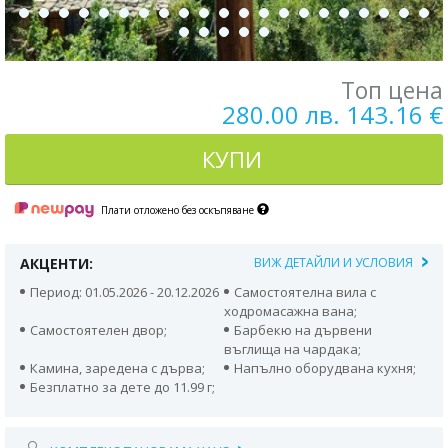
Топ цена
280.00 лв. 143.16 €
КУПИ
Плати отложено без оскъпяване
АКЦЕНТИ:
ВИЖ ДЕТАЙЛИ И УСЛОВИЯ
Период: 01.05.2026 - 20.12.2026
Самостоятелна вила с
ходромасажна вана;
Самостоятелен двор;
Барбекю на дървени
въглища на чардака;
Камина, заредена с дърва;
Напълно оборудвана кухня;
Безплатно за дете до 11.99 г;