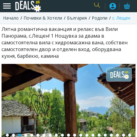
Начало
Почивки & Хотели
България
Родопи
с. Лещен
USER
Лятна романтична ваканция и релакс във Вили
Панорама, с.Лещен! 1 Нощувка за двама в
самостоятелна вила с хидромасажна вана, собствен
самостоятелен двор и отделен вход, оборудвана
кухня, барбекю, камина