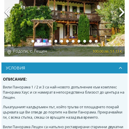
Previous
Next
Родопи, с. Лещен
 €
100.00 лв. 51.13 €
УСЛОВИЯ
ОПИСАНИЕ:
Вили Панорама 1 / 2 и 3 са най-новото допълнение към комплекс
Панорама Хаус и се намират в непосредствена близост до центъра на
Лещен.
Лъкатушният калдъръмен път, който тръгва от площадчето покрай
църквата ще Ви отведе до портите на Вили Панорама. Прекрачвайки
ги, с всяка стъпка, сякаш се връщате назад във времето.
Вили Панорама Лещен са напълно реставрирани старинни двукатни