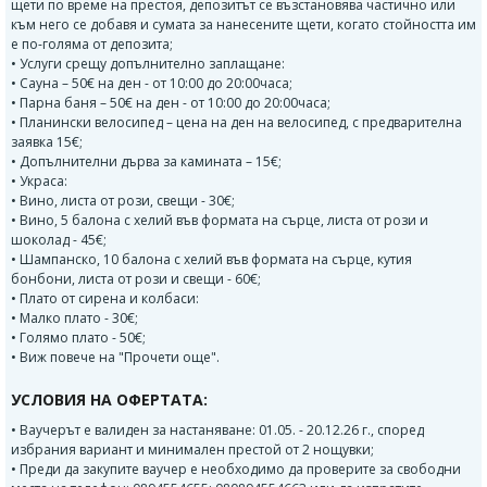
щети по време на престоя, депозитът се възстановява частично или
към него се добавя и сумата за нанесените щети, когато стойността им
е по-голяма от депозита;
• Услуги срещу допълнително заплащане:
• Сауна – 50€ на ден - от 10:00 до 20:00часа;
• Парна баня – 50€ на ден - от 10:00 до 20:00часа;
• Планински велосипед – цена на ден на велосипед, с предварителна
заявка 15€;
• Допълнителни дърва за камината – 15€;
• Украса:
• Вино, листа от рози, свещи - 30€;
• Вино, 5 балона с хелий във формата на сърце, листа от рози и
шоколад - 45€;
• Шампанско, 10 балона с хелий във формата на сърце, кутия
бонбони, листа от рози и свещи - 60€;
• Плато от сирена и колбаси:
• Малко плато - 30€;
• Голямо плато - 50€;
• Виж повече на "Прочети още".
УСЛОВИЯ НА ОФЕРТАТА:
• Ваучерът е валиден за настаняване: 01.05. - 20.12.26 г., според
избрания вариант и минимален престой от 2 нощувки;
• Преди да закупите ваучер е необходимо да проверите за свободни