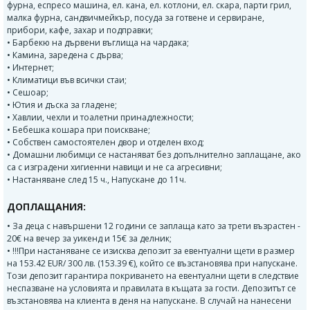
фурна, еспресо машина, ел. кана, ел. котлони, ел. скара, парти грил,
малка фурна, сандвичмейкър, посуда за готвене и сервиране,
прибори, кафе, захар и подправки;
• Барбекю на дървени въглища на чардака;
• Камина, заредена с дърва;
• Интернет;
• Климатици във всички стаи;
• Сешоар;
• Ютия и дъска за гладене;
• Хавлии, чехли и тоалетни принадлежности;
• Бебешка кошара при поискване;
• Собствен самостоятелен двор и отделен вход;
• Домашни любимци се настаняват без допълнително заплащане, ако
са с изградени хигиенни навици и не са агресивни;
• Настаняване след 15 ч., Напускане до 11ч.
ДОПЛАЩАНИЯ:
• За деца с навършени 12 години се заплаща като за трети възрастен -
20€ на вечер за уикенд и 15€ за делник;
• !!!При настаняване се изисква депозит за евентуални щети в размер
на 153.42 EUR/ 300 лв. (153.39 €), който се възстановява при напускане.
Този депозит гарантира покриването на евентуални щети в следствие
неспазване на условията и правилата в къщата за гости. Депозитът се
възстановява на клиента в деня на напускане. В случай на нанесени