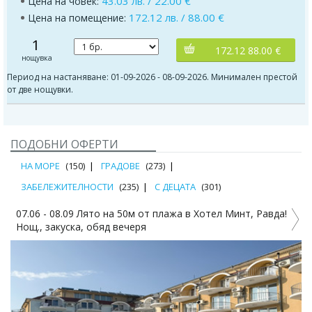
43.03 лв. / 22.00 €
Цена на човек:
172.12 лв. / 88.00 €
Цена на помещение:
1
172.12 88.00 €
нощувка
Период на настаняване: 01-09-2026 - 08-09-2026. Минимален престой
от две нощувки.
ПОДОБНИ ОФЕРТИ
НА МОРЕ
(150)
ГРАДОВЕ
(273)
ЗАБЕЛЕЖИТЕЛНОСТИ
(235)
С ДЕЦАТА
(301)
07.06 - 08.09 Лято на 50м от плажа в Хотел Минт, Равда!
Нощ., закуска, обяд вечеря