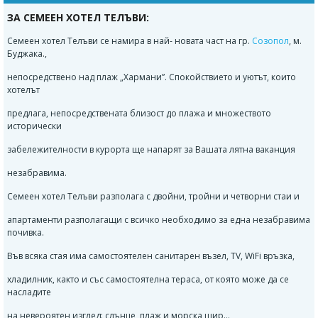
ЗА СЕМЕЕН ХОТЕЛ ТЕЛЪВИ:
Семеен хотел Телъви се намира в най- новата част на гр.
Созопол
, м.
Буджака.,
непосредствено над плаж „Хармани”. Спокойствието и уютът, които
хотелът
предлага, непосредствената близост до плажа и множеството
исторически
забележителности в курорта ще напарят за Вашата лятна ваканция
незабравима.
Семеен хотел Телъви разполага с двойни, тройни и четворни стаи и
апартаменти разполагащи с всичко необходимо за една незабравима
почивка.
Във всяка стая има самостоятелен санитарен възел, TV, WiFi връзка,
хладилник, както и със самостоятелна тераса, от която може да се
насладите
на невероятен изглед: слънце, плаж и морска шир...