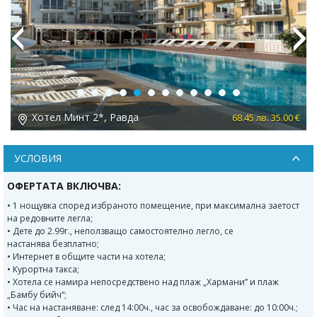
Previous
Next
Хотел Минт 2*, Равда
 €
68.45 лв. 35.00 €
УСЛОВИЯ
ОФЕРТАТА ВКЛЮЧВА:
• 1 нощувка според избраното помещение, при максимална заетост
на редовните легла;
• Дете до 2.99г., неползващо самостоятелно легло, се
настанява безплатно;
• Интернет в общите части на хотела;
• Курортна такса;
• Хотела се намира непосредствено над плаж „Хармани” и плаж
„Бамбу бийч“;
• Час на настаняване: след 14:00ч., час за освобождаване: до 10:00ч.;