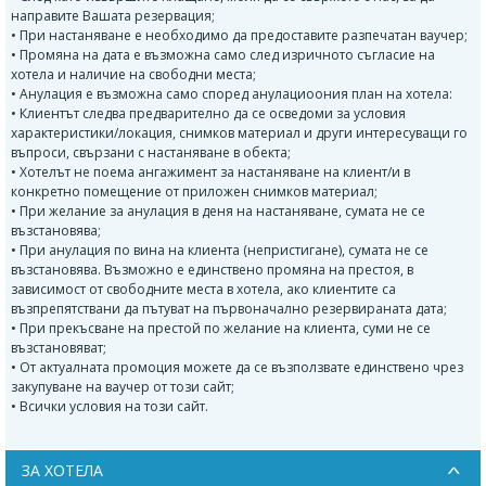
направите Вашата резервация;
• При настаняване е необходимо да предоставите разпечатан ваучер;
• Промяна на дата е възможна само след изричното съгласие на
хотела и наличие на свободни места;
• Анулация е възможна само според анулациоония план на хотела:
• Клиентът следва предварително да се осведоми за условия
характеристики/локация, снимков материал и други интересуващи го
въпроси, свързани с настаняване в обекта;
• Хотелът не поема ангажимент за настаняване на клиент/и в
конкретно помещение от приложен снимков материал;
• При желание за анулация в деня на настаняване, сумата не се
възстановява;
• При анулация по вина на клиента (непристигане), сумата не се
възстановява. Възможно е единствено промяна на престоя, в
зависимост от свободните места в хотела, ако клиентите са
възпрепятствани да пътуват на първоначално резервираната дата;
• При прекъсване на престой по желание на клиента, суми не се
възстановяват;
• От актуалната промоция можете да се възползвате единствено чрез
закупуване на ваучер от този сайт;
• Всички условия на този сайт.
ЗА ХОТЕЛА