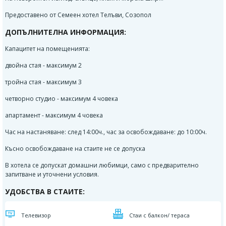
Предоставено от Семеен хотел Телъви, Созопол
ДОПЪЛНИТЕЛНА ИНФОРМАЦИЯ:
Капацитет на помещенията:
двойна стая - максимум 2
тройна стая - максимум 3
четворно студио - максимум 4 човека
апартамент - максимум 4 човека
Час на настаняване: след 14:00ч., час за освобождаване: до 10:00ч.
Късно освобождаване на стаите не се допуска
В хотела се допускат домашни любимци, само с предварително
запитване и уточнени условия.
УДОБСТВА В СТАИТЕ:
Телевизор
Стаи с балкон/ тераса