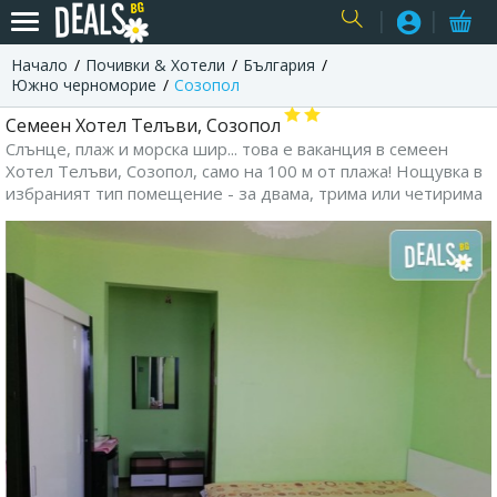
Начало
Почивки & Хотели
България
USER
Южно черноморие
Созопол
Семеен Хотел Телъви, Созопол
Слънце, плаж и морска шир... това е ваканция в семеен
Хотел Телъви, Созопол, само на 100 м от плажа! Нощувка в
избраният тип помещение - за двама, трима или четирима