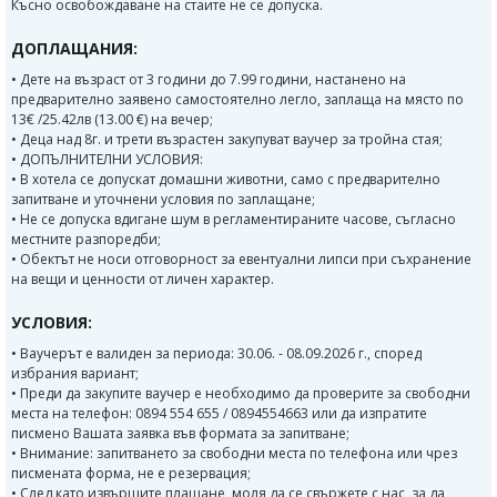
Късно освобождаване на стаите не се допуска.
ДОПЛАЩАНИЯ:
• Дете на възраст от 3 години до 7.99 години, настанено на
предварително заявено самостоятелно легло, заплаща на място по
13€ /25.42лв (13.00 €) на вечер;
• Деца над 8г. и трети възрастен закупуват ваучер за тройна стая;
• ДОПЪЛНИТЕЛНИ УСЛОВИЯ:
• В хотела се допускат домашни животни, само с предварително
запитване и уточнени условия по заплащане;
• Не се допуска вдигане шум в регламентираните часове, съгласно
местните разпоредби;
• Обектът не носи отговорност за евентуални липси при съхранение
на вещи и ценности от личен характер.
УСЛОВИЯ:
• Ваучерът е валиден за периода: 30.06. - 08.09.2026 г., според
избрания вариант;
• Преди да закупите ваучер е необходимо да проверите за свободни
места на телефон: 0894 554 655 / 0894554663 или да изпратите
писмено Вашата заявка във формата за запитване;
• Внимание: запитването за свободни места по телефона или чрез
писмената форма, не е резервация;
• След като извършите плащане, моля да се свържете с нас, за да