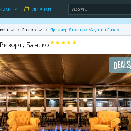
ИВКИ
ИГРАЧКИ
ирин
Банско
Премиер Лъкшъри Маунтин Ризорт
изорт, Банско