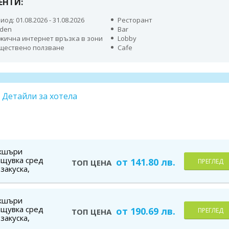
ЕНТИ:
иод: 01.08.2026 - 31.08.2026
Ресторант
den
Bar
жична интернет връзка в зони
Lobby
бществено ползване
Cafe
Детайли за хотела
ъкшъри
ощувка сред
от 141.80 лв.
ПРЕГЛЕД
ТОП ЦЕНА
закуска,
ПА, безплатно
ъкшъри
ощувка сред
от 190.69 лв.
ПРЕГЛЕД
ТОП ЦЕНА
закуска,
ейни , СПА,