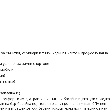
 за събития, семинари и тиймбилдинги, както и професионална
и условия за зимни спортове
томобили
ия)
на заявка)
 заплащане)
 комфорт и лукс, атрактивни външни басейни и джакузи с гледк
йли на бар-басейна под топлото слънце, впечатляващ СПА центъ
ен и вътрешен детски басейн, изкусителни ястия в един от най-