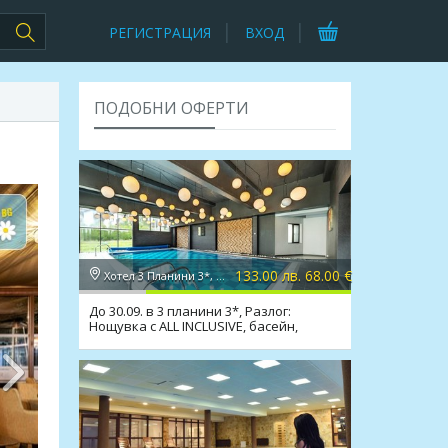
РЕГИСТРАЦИЯ
ВХОД
ПОДОБНИ ОФЕРТИ
133.00 лв. 68.00 €
Хотел 3 Планини 3*, Банско
До 30.09. в 3 планини 3*, Разлог:
Нощувка с ALL INCLUSIVE, басейн,
релакс зона