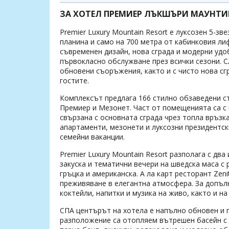
безплатно за дете до 5.99г
ЗА ХОТЕЛ ПРЕМИЕР ЛЪКШЪРИ МАУНТИ
Premier Luxury Mountain Resort е луксозен 5-зв
планина и само на 700 метра от кабинковия лиф
съвременен дизайн, нова сграда и модерни удо
първокласно обслужване през всички сезони. С
обновени съоръжения, както и с чисто нова сг
гостите
.
Комплексът предлага 166 стилно обзаведени ст
Премиер и Мезонет. Част от помещенията са с 
свързана с основната сграда чрез топла връзк
апартаменти, мезонети и луксозни президентск
семейни ваканции.
Premier Luxury Mountain Resort разполага с дв
закуска и тематични вечери на шведска маса с 
гръцка и американска. А ла карт ресторант Zen
преживяване в елегантна атмосфера. За допълн
коктейли, напитки и музика на живо, както и на
СПА центърът на хотела е напълно обновен и п
разположение са отопляем вътрешен басейн с де