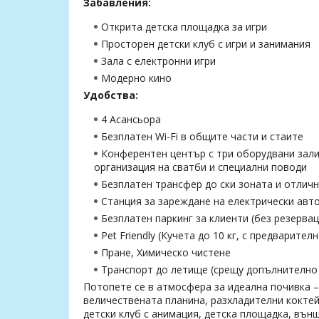
Забавления:
Открита детска площадка за игри
Просторен детски клуб с игри и занимания
Зала с електронни игри
Модерно кино
Удобства:
4 Асансьора
Безплатен Wi-Fi в общите части и стаите
Конферентен център с три оборудвани зали
организация на сватби и специални поводи
Безплатен трансфер до ски зоната и отличн
Станция за зареждане на електрически ав
Безплатен паркинг за клиенти (без резервац
Pet Friendly (Кучета до 10 кг, с предварител
Пране, Химическо чистене
Транспорт до летище (срещу допълнително
Потопете се в атмосфера за идеална почивка –
величествената планина, разхладителни кокте
детски клуб с анимация, детска площадка, външ