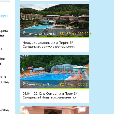
Пирин
зцяло
381.39 лв. 195.00 €
Парк Хотел Пирин 5*, Сандански
 на
Нощувка делник в х-л Пирин 5*,
Сандански: закуска,вечеря,мин.
н,
басейн,масаж,лукс
йни
а
гата
тска,
82.14 лв. 42.00 €
Семеен хотел Прим 3*, Сандански
01.04. - 22.12. в Семеен х-л Прим 3*,
Сандански! Нощ., изхранване по
избор,басейн,сауна
ауна,