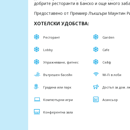
добрите ресторанти в Банско и още много заба
Предоставено от Премиер Лъкшъри Маунтин Р
ХОТЕЛСКИ УДОБСТВА:
Ресторант
Garden
Lobby
Cafe
Упражняване, фитнес
Сейф
Вътрешен басейн
Wi-Fi в лоби
Градина или парк
Достъп за дом. 
Компютърни игри
Асансьор
Конферентна зала