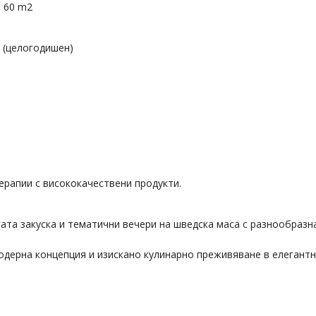
– 60 m2
 (целогодишен)
ерапии с висококачествени продукти.
гата закуска и тематични вечери на шведска маса с разнообразн
 модерна концепция и изискано кулинарно преживяване в елегант