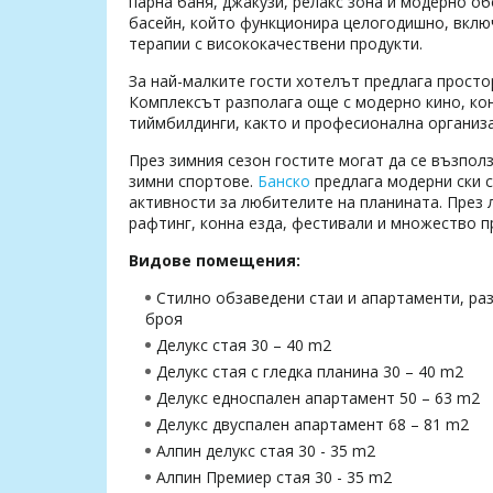
парна баня, джакузи, релакс зона и модерно о
басейн, който функционира целогодишно, вклю
терапии с висококачествени продукти.
За най-малките гости хотелът предлага просторе
Комплексът разполага още с модерно кино, кон
тиймбилдинги, както и професионална организа
През зимния сезон гостите могат да се възпол
зимни спортове.
Банско
предлага модерни ски 
активности за любителите на планината. През 
рафтинг, конна езда, фестивали и множество 
Видове помещения:
Стилно обзаведени стаи и апартаменти, раз
броя
Делукс стая 30 – 40 m2
Делукс стая с гледка планина 30 – 40 m2
Делукс едноспален апартамент 50 – 63 m2
Делукс двуспален апартамент 68 – 81 m2
Алпин делукс стая 30 - 35 m2
Алпин Премиер стая 30 - 35 m2