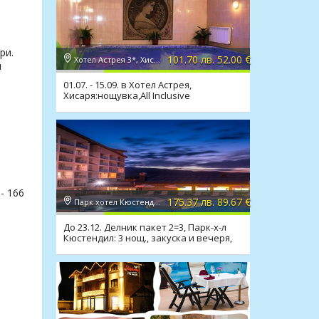
т
ри.
101.70 лв. 52.00 €
Хотел Астрея 3*, Хисаря
и
01.07. - 15.09. в Хотел Астрея,
Хисаря:нощувка,All Inclusive
Light,релакс зона,мин. басейн
- 166
175.37 лв. 89.67 €
Парк хотел Кюстендил 4*, Кюстендил
До 23.12. Делник пакет 2=3, Парк-х-л
Кюстендил: 3 нощ., закуска и вечеря,
минерален басейн