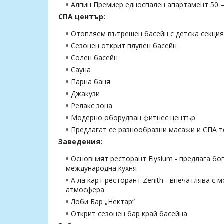
Алпин Премиер едноспален апартамент 50 
СПА център:
Отопляем вътрешен басейн с детска секция
Сезонен открит плувен басейн
Солен басейн
Сауна
Парна баня
Джакузи
Релакс зона
Модерно оборудван фитнес център
Предлагат се разнообразни масажи и СПА т
Заведения:
Основният ресторант Elysium - предлага бо
международна кухня
А ла карт ресторант Zenith - впечатлява с
атмосфера
Лоби Бар „Нектар“
Открит сезонен бар край басейна