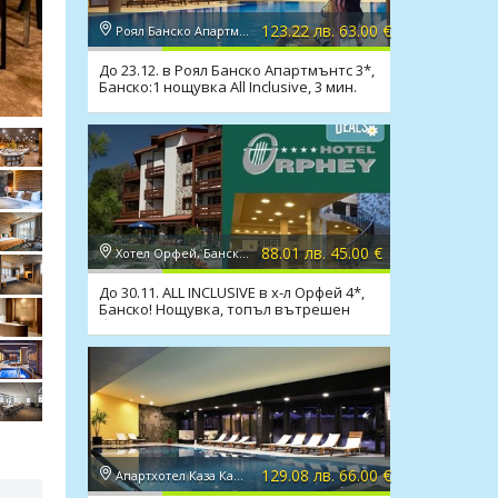
123.22 лв. 63.00 €
Роял Банско Апартмънтс 3*, Банско
До 23.12. в Роял Банско Апартмънтс 3*,
Банско:1 нощувка All Inclusive, 3 мин.
джакузита
88.01 лв. 45.00 €
Хотел Орфей, Банско 4*, Банско
До 30.11. ALL INCLUSIVE в х-л Орфей 4*,
Банско! Нощувка, топъл вътрешен
басейн, СПА
129.08 лв. 66.00 €
Апартхотел Каза Карина 4*, Банско