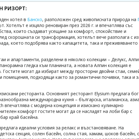
Н РИЗОРТ:
езден хотел в
Банско
, разположен сред живописната природа на
т. Хотелът е изцяло реновиран през 2026 г. и впечатлява със
бства, които създават усещане за комфорт, спокойствие и
лед скорошната си трансформация, хотелът вече разполага с и
рада, което подобрява както капацитета, така и преживяването
аи и апартаменти, разделени в няколко колекции – Делукс, Алпи
панорамна гледка към планината, а новата Алпин колекция е
а. Гостите могат да избират между просторни двойни стаи, семе
и помещения, подходящи както за романтични почивки, така и з
а изискани ресторанта. Основният ресторант Elysium предлага бо
разнообразна международна кухня – българска, италианска, азиа
ith впечатлява с модерна концепция и изискано кулинарно
ителен комфорт гостите могат да се насладят на лоби бар с
 бар край басейна.
редлага идеални условия за релакс и възстановяване. На
тска секция, солен басейн, солна стая, хамам, шоков басейн, с