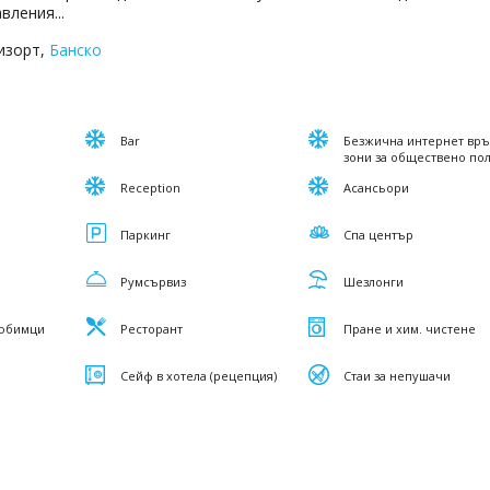
вления...
изорт,
Банско
Bar
Безжична интернет връ
зони за обществено по
Reception
Асансьори
Паркинг
Спа център
Румсървиз
Шезлонги
любимци
Ресторант
Пране и хим. чистене
Сейф в хотела (рецепция)
Стаи за непушачи