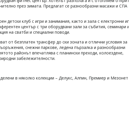
борудван фитнес център. Хотелът разполага и с отопляем откри
чително през зимата. Предлагат се разнообразни масажи и СПА
н детски клуб с игри и занимания, както и зала с електронни иг
ферентен център с три оборудвани зали за събития, семинари 
ция на сватби и специални поводи.
зват от безплатен трансфер до ски зоната и отлични условия за
съоръжения, снежни паркове, ледена пързалка и разнообразни
лятото районът впечатлява с планински преходи, колоездене,
природни забележителности.
делени в няколко колекции – Делукс, Алпин, Премиер и Мезонет 