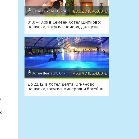
88.02 лв. 45.00 €
Семеен хотел Шипково 3*, с. Шипково
01.07-13.09 в Семеен Хотел Шипково:
нощувка, закуска, вечеря, джакузи,
сауна, мин. басейн
46.94 лв. 24.00 €
Хотел Делта 3*, Огняново
До 22.12. в Хотел Делта, Огняново:
нощувка,закуска, минерални басейни
и релакс зона
а
на