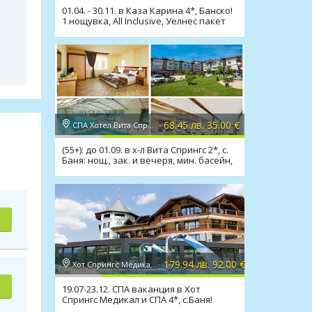
01.04. - 30.11. в Каза Карина 4*, Банско!
1 нощувка, All Inclusive, Уелнес пакет
68.45 лв. 35.00 €
СПА Хотел Вита Спрингс 2*, с. Баня
(55+): до 01.09. в х-л Вита Спрингс 2*, с.
Баня: нощ., зак. и вечеря, мин. басейн,
СПА
179.94 лв. 92.00 €
Хот Спрингс Медикал и СПА 4*, с. Баня
19.07-23.12. СПА ваканция в Хот
Спрингс Медикал и СПА 4*, с.Баня!
Нощ., закуска, вечеря