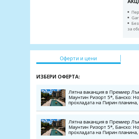
АКЦ
Пер
Gar
Без
за о
Оферти и цени
ИЗБЕРИ ОФЕРТА:
Лятна ваканция в Премиер Л
Маунтин Ризорт 5*, Банско: Н
прохладата на Пирин планина, 
външни отопляеми басейни , С
за дете до 5.99г
Лятна ваканция в Премиер Л
Маунтин Ризорт 5*, Банско: Н
прохладата на Пирин планина, 
вечеря, външни отопляеми бас