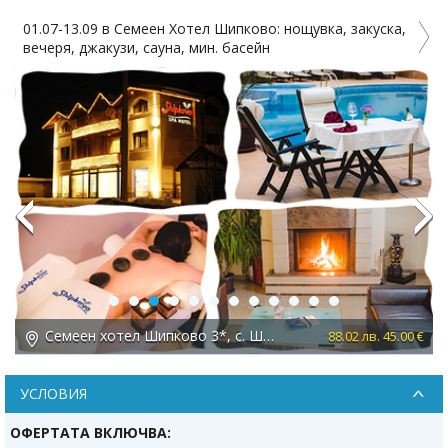
01.07-13.09 в Семеен Хотел Шипково: нощувка, закуска,
вечеря, джакузи, сауна, мин. басейн
4%
Previous
Next
Семеен хотел Шипково 3*, с. Шипково
 €
88.02 лв. 45.00 €
УСЛОВИЯ
ОФЕРТАТА ВКЛЮЧВА: