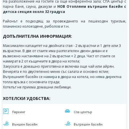
На разположение на гостите са още
конферентна зала; СПА център с
парна баня, сауна, джакузи и
НОВ Отопляем вътрешен басейн с
детска секция около 32 градуса
Районът е подходящ за провеждането на пешеходен туризъм,
планинско колоездене, риболов и т.н.
ДОПЪЛНИТЕЛНА ИНФОРМАЦИЯ:
Максимален капацитет на двойната стая - 2 възрастни и 1 дете или 3
възрастни. В две от стаите има разтегателен двоен диван и е
възможно настаняване на 2 възрастни + 2 деца. Част от стаите се
намират в 2 от къщичките в двора на хотела;
Закуската е домашно приготвена и включва още чай или айрян.
Вечерята е по двустепенно меню със салата и основно ястие;
Вътрешният басейн се намира в двора на хотела, но няма директна
топла връзка с основната сграда;
Хотелът не приема домашни любимци.
ХОТЕЛСКИ УДОБСТВА:
Паркинг
Спа център
Външен басейн
Вътрешен басейн