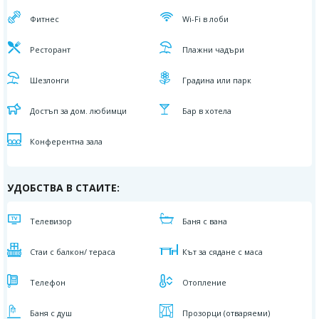
Фитнес
Wi-Fi в лоби
Ресторант
Плажни чадъри
Шезлонги
Градина или парк
Достъп за дом. любимци
Бар в хотела
Конферентна зала
УДОБСТВА В СТАИТЕ:
Телевизор
Баня с вана
Стаи с балкон/ тераса
Кът за сядане с маса
Телефон
Отопление
Баня с душ
Прозорци (отваряеми)