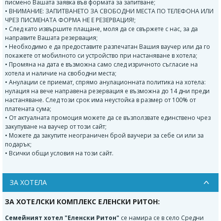
писмено Вашата заявка във формата за запитване;
• ВНИМАНИЕ: ЗАПИТВАНЕТО ЗА СВОБОДНИ МЕСТА ПО ТЕЛЕФОНА ИЛИ
ЧРЕЗ ПИСМЕНАТА ФОРМА НЕ Е РЕЗЕРВАЦИЯ!;
• След като извършите плащане, моля да се свържете с нас, за да
направите Вашата резервация;
• Необходимо е да предоставите разпечатан Вашия ваучер или да го
покажете от мобилното си устройство при настаняване в хотела;
• Промяна на дата е възможна само след изричното съгласие на
хотела и наличие на свободни места;
• Анулации се приемат, спрямо анулационната политика на хотела:
нулация на вече направена резервация е възможна до 14 дни преди
настаняване. След този срок има неустойка в размер от 100% от
платената сума;
• От актуалната промоция можете да се възползвате единствено чрез
закупуване на ваучер от този сайт;
• Можете да закупите неограничен брой ваучери за себе си или за
подарък;
• Всички общи условия на този сайт.
ЗА ХОТЕЛА
ЗА ХОТЕЛСКИ КОМПЛЕКС ЕЛЕНСКИ РИТОН:
Семейният хотел "Еленски Ритон"
се намира се в село Средни