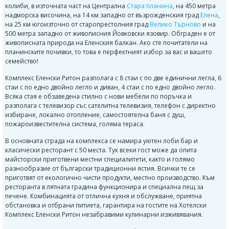
колиби, в източната част на Централна
Стара планина
, на 450 метра
надморска височина, на 14 км западно от възрожденския град
Елена
,
на 25 км югоизточно от старопрестолния град
Велико Търново
и на
500 метра западно от живописния Йовковски язовир. Обграден е от
живописната природа на Еленския балкан. Ако сте почитатели на
планинските почивки, то това е перфектният избор за вас и вашето
семейство!
Комплекс Еленски Ритон разполага с 8 стаи с по две единични легла, 6
стаи с по едно двойно легло и диван, 4 стаи с по едно двойно легло.
Всяка стая е обзаведена стилно с нови мебели по поръчка и
разполага с телевизор със сателитна телевизия, телефон с директно
избиране, локално отопление, самостоятелна баня с душ,
пожароизвестителна система, голяма тераса.
В основната сграда на комплекса се намира уютен лоби бар и
класически ресторант с 50 места. Тук всеки гост може да опита
майсторски приготвени местни специалитети, както и голямо
разнообразие от български традиционни ястия. Всички те се
приготвят от екологично чисти продукти, местно производство. Към
ресторанта в лятната градина функционира и специална пещ за
печене. Комбинацията от отлична кухня и обслужване, приятна
обстановка и отбрани питиета, гарантира на гостите на Хотелски
Комплекс Еленски Ритон незабравими кулинарни изживявания.