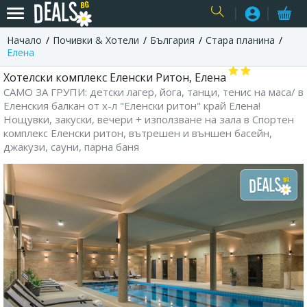
Начало
Почивки & Хотели
България
Стара планина
USER
Елена
Хотелски комплекс Еленски Ритон, Елена
САМО ЗА ГРУПИ: детски лагер, йога, танци, тенис на маса/ в
Еленския балкан от х-л "Еленски ритон" край Елена!
Нощувки, закуски, вечери + използване на зала в Спортен
комплекс Еленски ритон, вътрешен и външен басейн,
джакузи, сауни, парна баня