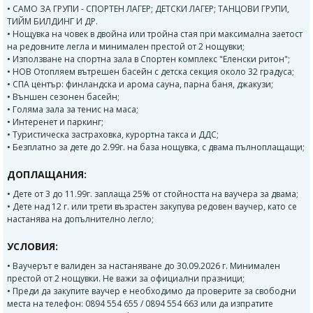
• САМО ЗА ГРУПИ - СПОРТЕН ЛАГЕР; ДЕТСКИ ЛАГЕР; ТАНЦОВИ ГРУПИ,
ТИЙМ БИЛДИНГ И ДР.
• Нощувка на човек в двойна или тройна стая при максимална заетост
на редовните легла и минимален престой от 2 нощувки;
• Използване на спортна зала в Спортен комплекс "Еленски ритон";
• НОВ Отопляем вътрешен басейн с детска секция около 32 градуса;
• СПА център: финландска и арома сауна, парна баня, джакузи;
• Външен сезонен басейн;
• Голяма зала за тенис на маса;
• Интеренет и паркинг;
• Туристическа застраховка, курортна такса и ДДС;
• Безплатно за дете до 2.99г. на база нощувка, с двама пълноплащащи;
ДОПЛАЩАНИЯ:
• Дете от 3 до 11.99г. заплаща 25% от стойността на ваучера за двама;
• Дете над 12 г. или трети възрастен закупува редовен ваучер, като се
настанява на допълнително легло;
УСЛОВИЯ:
• Ваучерът е валиден за настаняване до 30.09.2026 г. Минимален
престой от 2 нощувки. Не важи за официални празници;
• Преди да закупите ваучер е необходимо да проверите за свободни
места на телефон: 0894 554 655 / 0894 554 663 или да изпратите