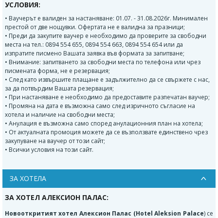
УСЛОВИЯ:
• Ваучерът е валиден за настаняване: 01.07. - 31.08.2026г. Минимален
престой от две нощувки. Офертата не е валидна за празници;
• Преди да закупите ваучер е необходимо да проверите за свободни
места на тел.: 0894 554 655, 0894 554 663, 0894 554 654 или да
изпратите писмено Вашата заявка във формата за запитване;
• Внимание: запитването за свободни места по телефона или чрез
писмената форма, не е резервация;
• След като извършите плащане е задължително да се свържете с нас,
за да потвърдим Вашата резервация;
• При настаняване е необходимо да предоставите разпечатан ваучер;
• Промяна на дата е възможна само след изричното съгласие на
хотела и наличие на свободни места;
• Анулация е възможна само според анулационния план на хотела;
• От актуалната промоция можете да се възползвате единствено чрез
закупуване на ваучер от този сайт;
• Всички условия на този сайт.
ЗА ХОТЕЛА
ЗА ХОТЕЛ АЛЕКСИОН ПАЛАС:
Новооткритият хотел Алексион Палас (Hotel Aleksion Palace
) се