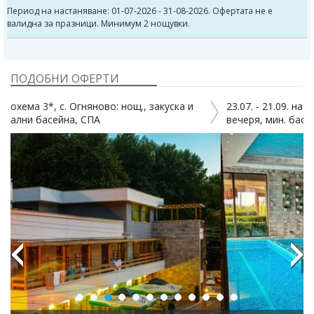
Период на настаняване: 01-07-2026 - 31-08-2026. Офертата не е
валидна за празници. Минимум 2 нощувки.
ПОДОБНИ ОФЕРТИ
23.07. - 21.09. на СПА в х-л Огняново 3*: нощ., зак. и
2
вечеря, мин. басейни и СПА
Previous
Next