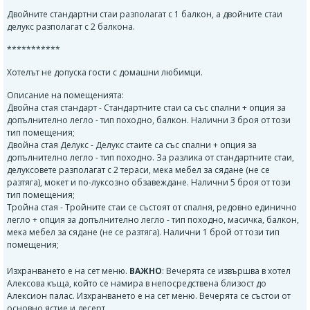
Двойните стандартни стаи разполагат с 1 балкон, а двойните стаи
делукс разполагат с 2 балкона.
***********
Хотелът не допуска гости с домашни любимци.
Описание на помещенията:
Двойна стая стандарт - Стандартните стаи са със спални + опция за
допълнително легло - тип походно, балкон. Налични 3 броя от този
тип помещения;
Двойна стая Делукс - Делукс стаите са със спални + опция за
допълнително легло - тип походно. За разлика от стандартните стаи,
делуксовете разполагат с 2 тераси, мека мебел за сядане (не се
разтяга), мокет и по-луксозно обзавеждане. Налични 5 броя от този
тип помещения;
Тройна стая - Тройните стаи се състоят от спалня, редовно единично
легло + опция за допълнително легло - тип походно, масичка, балкон,
мека мебел за сядане (не се разтяга). Налични 1 брой от този тип
помещения;
Изхранването е на сет меню.
ВАЖНО
: Вечерята се извършва в хотел
Алексова къща, който се намира в непосредствена близост до
Алексион палас. Изхранването е на сет меню. Вечерята се състои от
основно ястие и десерт.