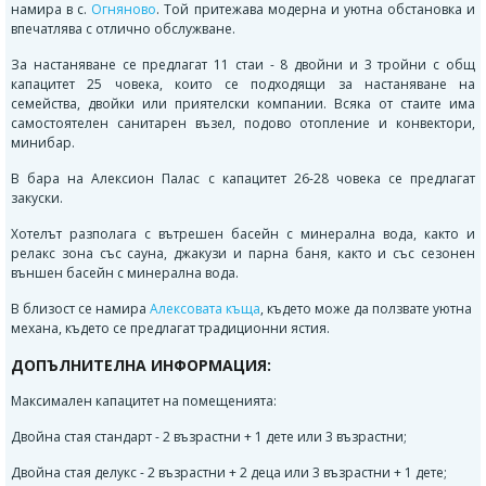
намира в с.
Огняново
. Той притежава модерна и уютна обстановка и
впечатлява с отлично обслужване.
За настаняване се предлагат 11 стаи - 8 двойни и 3 тройни с общ
капацитет 25 човека, които се подходящи за настаняване на
семейства, двойки или приятелски компании. Всяка от стаите има
самостоятелен санитарен възел, подово отопление и конвектори,
минибар.
В бара на Алексион Палас с капацитет 26-28 човека се предлагат
закуски.
Хотелът разполага с вътрешен басейн с минерална вода, както и
релакс зона със сауна, джакузи и парна баня, както и със сезонен
външен басейн с минерална вода.
В близост се намира
Алексовата къща
, където може да ползвате уютна
механа, където се предлагат традиционни ястия.
ДОПЪЛНИТЕЛНА ИНФОРМАЦИЯ:
Максимален капацитет на помещенията:
Двойна стая стандарт - 2 възрастни + 1 дете или 3 възрастни;
Двойна стая делукс - 2 възрастни + 2 деца или 3 възрастни + 1 дете;