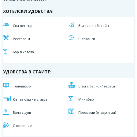
ХОТЕЛСКИ УДОБСТВА:
Спа център
Вътрешен басейн
Ресторант
Шезлонги
Бар в хотела
УДОБСТВА В СТАИТЕ:
Телевизор
Стаи с балкон/ тераса
Кът за сядане с маса
Минибар
Баня с душ
Прозорци (отваряеми)
Отопление