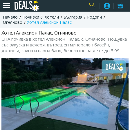
Начало
Почивки & Хотели
България
Родопи
USER
Огняново
Хотел Алексион Палас
Хотел Алексион Палас, Огняново
СПА почивка в хотел Алексион Палас, с. Огняново! Нощувка
със закуска и вечеря, вътрешен минерален басейн,
джакузи, сауна и парна баня, безплатно за дете до 5.99 г.