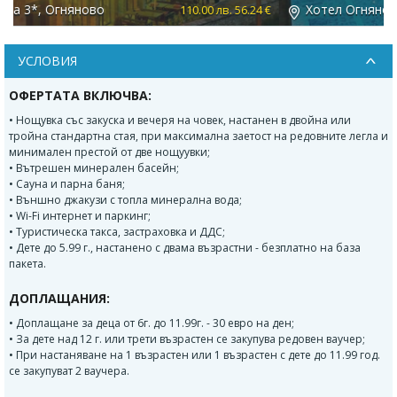
Хотел Огняново 3*, Огняново
 €
133.00 лв. 68.00 €
УСЛОВИЯ
ОФЕРТАТА ВКЛЮЧВА:
• Нощувка със закуска и вечеря на човек, настанен в двойна или
тройна стандартна стая, при максимална заетост на редовните легла и
минимален престой от две нощуувки;
• Вътрешен минерален басейн;
• Сауна и парна баня;
• Външно джакузи с топла минерална вода;
• Wi-Fi интернет и паркинг;
• Туристическа такса, застраховка и ДДС;
• Дете до 5.99 г., настанено с двама възрастни - безплатно на база
пакета.
ДОПЛАЩАНИЯ:
• Доплащане за деца от 6г. до 11.99г. - 30 евро на ден;
• За дете над 12 г. или трети възрастен се закупува редовен ваучер;
• При настаняване на 1 възрастен или 1 възрастен с дете до 11.99 год.
се закупуват 2 ваучера.