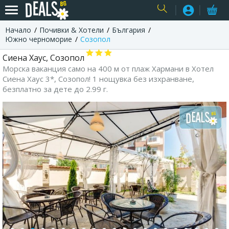
Начало
Почивки & Хотели
България
USER
Южно черноморие
Созопол
Сиена Хаус, Созопол
Морска ваканция само на 400 м от плаж Хармани в Хотел
Сиена Хаус 3*, Созопол! 1 нощувка без изхранване,
безплатно за дете до 2.99 г.