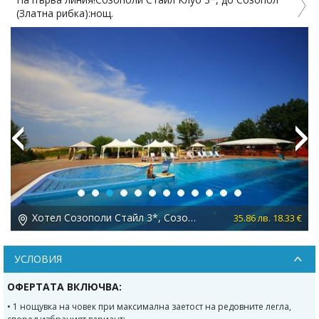
(Златна рибка):нощ.
Previous
Next
Хотел Созополи Стайл 3*, Созопол
 €
35.86 лв. 18.33 €
УСЛОВИЯ
ОФЕРТАТА ВКЛЮЧВА:
• 1 нощувка на човек при максимална заетост на редовните легла,