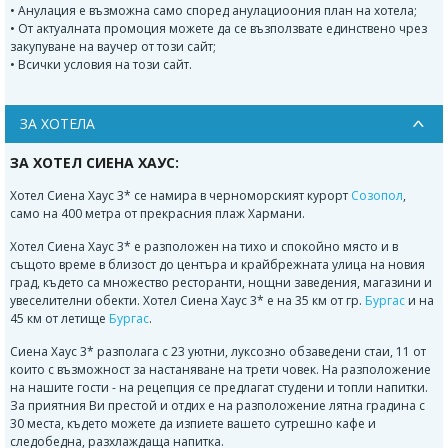
• Анулация е възможна само според анулациоония план на хотела;
• От актуалната промоция можете да се възползвате единствено чрез
закупуване на ваучер от този сайт;
• Всички условия на този сайт.
ЗА ХОТЕЛА
ЗА ХОТЕЛ СИЕНА ХАУС:
Хотел Сиена Хаус 3* се намира в черноморският курорт
Созопол
,
само на 400 метра от прекрасния плаж Хармани.
Хотел Сиена Хаус 3* е разположен на тихо и спокойно място и в
същото време в близост до центъра и крайбрежната улица на новия
град, където са множество ресторанти, нощни заведения, магазини и
увеселителни обекти. Хотел Сиена Хаус 3* е на 35 км от гр.
Бургас
и на
45 км от летище
Бургас
.
Сиена Хаус 3* разполага с 23 уютни, луксозно обзаведени стаи, 11 от
които с възможност за настаняване на трети човек. На разположение
на нашите гости - на рецепция се предлагат студени и топли напитки.
За приятния Ви престой и отдих е на разположение лятна градина с
30 места, където можете да изпиете вашето сутрешно кафе и
следобедна, разхлаждаща напитка.