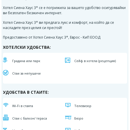
Хотел Сиена Хаус 3* се е погрижила за вашето удобство осигурявайки
ви безплатен безжичен интернет.
Хотел Сиена Хаус 3* ви предлага лукс и комфорт, на който да се
насладите през целия си престой!
Предоставено от Хотел Сиена Хаус 3*, Еврос - КиП ЕООД
ХОТЕЛСКИ УДОБСТВА:
Градина или парк
Сейф в хотела (рецепция)
Стаи за непушачи
УДОБСТВА В СТАИТЕ:
Wi-Fi в стаята
Телевизор
Стаи с балкон/ тераса
Бюро