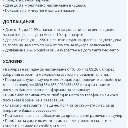
според избраният вариант;
• Дете до 3 г. – безплатно настаняване в кошара;
• Ползване на: интернет и външен паркинг.
ДОПЛАЩАНИЯ:
• Дете от 3г. до 11.99г., настанено на допълнително легло с двама
възрастни, доплаща на място - 10 евро на ден;
• Две деца от 3г до 11.99г. настанени с един възрастен - за двете деца
се доплаща на място по 60% от сумата на ваучера за възрастен;
• Доплащане 20€/ нощувка за 3и възрастен на допълнително легло.
УСЛОВИЯ:
• Ваучерът е валиден за настаняване от 05.06. - 12.09.26 г, според
избрания вариант и максимална заетост на редовните легла;
• Преди да закупите ваучер е необходимо да проверите за свободни
места на телефон: 0894 554 655 / 0894554663 или да изпратите
писмено Вашата заявка във формата за запитване;
• Внимание: запитването за свободни места по телефона или чрез
писмената форма, не е резервация;
• След като извършите плащане, моля да се свържете с нас, за да
направите Вашата резервация;
• При настаняване е необходимо да предоставите разпечатан ваучер;
• Промяна на дата е възможна само след изричното съгласие на
хотела и наличие на свободни места;